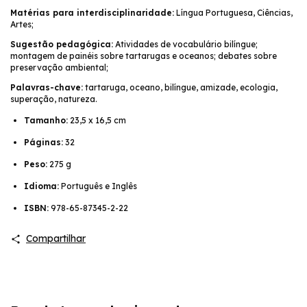
Matérias para interdisciplinaridade:
Língua Portuguesa, Ciências,
Artes;
Sugestão pedagógica:
Atividades de vocabulário bilíngue;
montagem de painéis sobre tartarugas e oceanos; debates sobre
preservação ambiental;
Palavras-chave:
tartaruga, oceano, bilíngue, amizade, ecologia,
superação, natureza.
Tamanho:
23,5 x 16,5 cm
Páginas:
32
Peso:
275 g
Idioma:
Português e Inglês
ISBN:
978-65-87345-2-22
Compartilhar