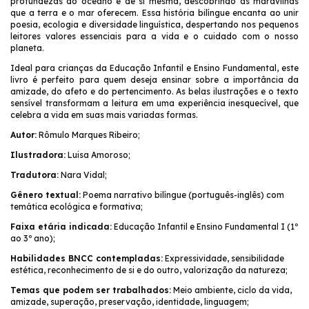
profundezas do oceano e de si mesma, descobrindo as maravilhas
que a terra e o mar oferecem. Essa história bilíngue encanta ao unir
poesia, ecologia e diversidade linguística, despertando nos pequenos
leitores valores essenciais para a vida e o cuidado com o nosso
planeta.
Ideal para crianças da Educação Infantil e Ensino Fundamental, este
livro é perfeito para quem deseja ensinar sobre a importância da
amizade, do afeto e do pertencimento. As belas ilustrações e o texto
sensível transformam a leitura em uma experiência inesquecível, que
celebra a vida em suas mais variadas formas.
Autor:
Rômulo Marques Ribeiro;
Ilustradora:
Luisa Amoroso;
Tradutora:
Nara Vidal;
Gênero textual:
Poema narrativo bilíngue (português-inglês) com
temática ecológica e formativa;
Faixa etária indicada:
Educação Infantil e Ensino Fundamental I (1º
ao 3º ano);
Habilidades BNCC contempladas:
Expressividade, sensibilidade
estética, reconhecimento de si e do outro, valorização da natureza;
Temas que podem ser trabalhados:
Meio ambiente, ciclo da vida,
amizade, superação, preservação, identidade, linguagem;