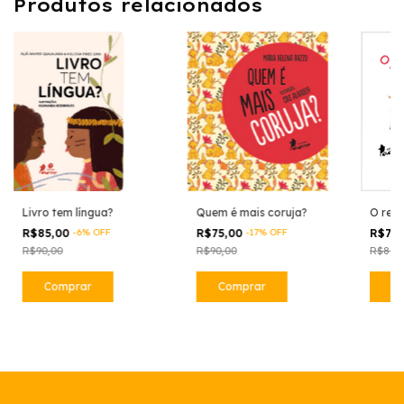
Produtos relacionados
Livro tem língua?
Quem é mais coruja?
O rei 
R$85,00
-
6
%
OFF
R$75,00
-
17
%
OFF
R$70
R$90,00
R$90,00
R$80,