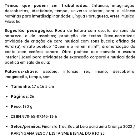
Temas que podem ser trabalhados:
Infância, imaginação,
descobertas, identidade, tempo, universo interior, som e silêncio
Matérias para interdisciplinaridade: Língua Portuguesa, Artes, Música,
Filosofia;
Sugestão pedagógica:
Roda de leitura com escuta de sons da
natureza e de assobios; produção de textos lírico-narrativos;
atividade de criação de coro musical com sons bucais; oficina de
Autor(a):retrato poético “Quem é o rei em mim?”; dramatização do
conto com cenário sonoro. Obra poética que convida à escuta
interior | Ideal para atividades de expressão corporal e musicalidade
poética em sala de aula;
Palavras-chave:
assobio, infância, rei, lirismo, descoberta,
imaginação, tempo, som.
Tamanho:
17 x 16,5 cm
Páginas:
26
Peso:
180 g
ISBN:
978-65-87345-11-6
Selos/prêmios:
Finalista Itaú Social Leia para uma Criança 2022 /
KARINGANA SESC / LISTA SME BIENAL DO RIO 25