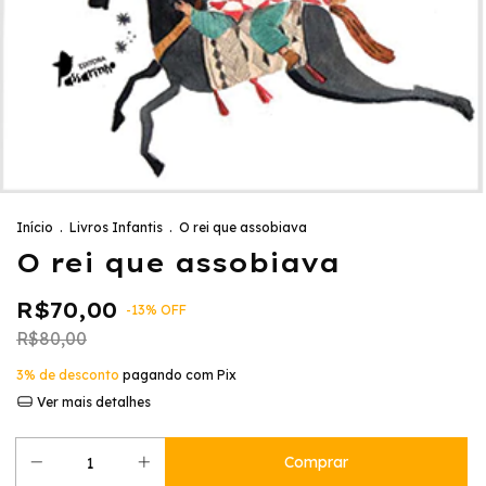
Início
.
Livros Infantis
.
O rei que assobiava
O rei que assobiava
R$70,00
-
13
%
OFF
R$80,00
3% de desconto
pagando com Pix
Ver mais detalhes