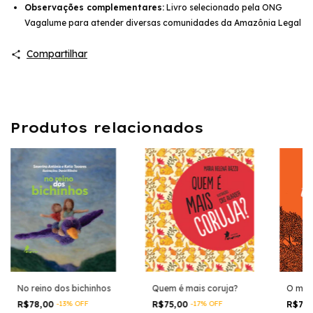
Observações complementares:
Livro selecionado pela ONG
Vagalume para atender diversas comunidades da Amazônia Legal
Compartilhar
Produtos relacionados
No reino dos bichinhos
Quem é mais coruja?
O men
R$78,00
-
13
%
OFF
R$75,00
-
17
%
OFF
R$75